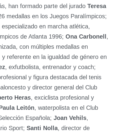
s, han formado parte del jurado
Teresa
26 medallas en los Juegos Paralímpicos;
a especializado en marcha atlética,
ímpicos de Atlanta 1996;
Ona Carbonell
,
nizada, con múltiples medallas en
y referente en la igualdad de género en
ez
, exfutbolista, entrenador y coach;
profesional y figura destacada del tenis
aloncesto y director general del Club
erto Heras
, exciclista profesional y
Paula Leitón
, waterpolista en el Club
 Selección Española;
Joan Vehils
,
ario Sport;
Santi Nolla
, director de