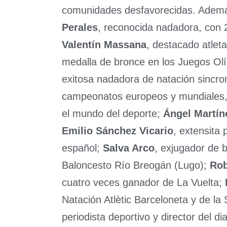
comunidades desfavorecidas. Ademá
Perales
, reconocida nadadora, con 
Valentín Massana
, destacado atlet
medalla de bronce en los Juegos Ol
exitosa nadadora de natación sincro
campeonatos europeos y mundiales, 
el mundo del deporte;
Ángel Martín
Emilio Sánchez Vicario
, extensita 
español;
Salva Arco
, exjugador de b
Baloncesto Río Breogán (Lugo);
Rob
cuatro veces ganador de La Vuelta;
Natación Atlètic Barceloneta y de la
periodista deportivo y director del di